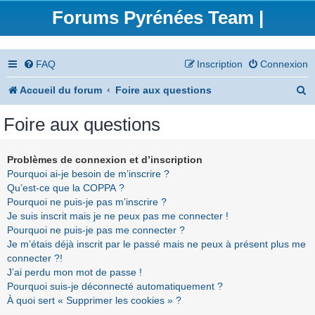
Forums Pyrénées Team |
FAQ
Inscription
Connexion
R
Accueil du forum
Foire aux questions
e
Foire aux questions
c
h
Problèmes de connexion et d’inscription
Pourquoi ai-je besoin de m’inscrire ?
e
Qu’est-ce que la COPPA ?
r
Pourquoi ne puis-je pas m’inscrire ?
Je suis inscrit mais je ne peux pas me connecter !
c
Pourquoi ne puis-je pas me connecter ?
h
Je m’étais déjà inscrit par le passé mais ne peux à présent plus me
connecter ?!
e
J’ai perdu mon mot de passe !
r
Pourquoi suis-je déconnecté automatiquement ?
À quoi sert « Supprimer les cookies » ?