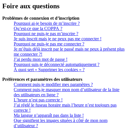
Foire aux questions
Problèmes de connexion et d’inscription
Pourquoi ai-je besoin de m’inscrire ?
Qu’est-ce que la COPPA ?
Pourquoi ne puis-je pas m’inscrire ?
Je suis inscrit mais je ne peux pas me connecter !
Pourquoi ne puis-je pas me connecter ?
Je m’étais déjà inscrit par le passé mais ne peux à présent plus
me connecter ?!
J’ai perdu mon mot de passe !
Pourquoi suis-je déconnecté automatiquement ?
À quoi sert « Supprimer les cookies » ?
Préférences et paramètres des utilisateurs
Comment puis-je modifier mes paramètres ?
Comment puis-je masquer mon nom d’utilisateur de la liste
des utilisateurs en ligne ?
L’heure n’est pas correcte !
J’ai réglé le fuseau horaire mais l’heure n’est toujours pas
correcte !
Ma langue n’apparaît pas dans la liste !
Que signifient les images situées à côté de mon nom
d’utilisateur ?