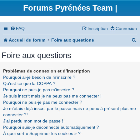
Forums Pyrénées Team |
FAQ
Inscription
Connexion
R
Accueil du forum
Foire aux questions
e
Foire aux questions
c
h
Problèmes de connexion et d’inscription
Pourquoi ai-je besoin de m’inscrire ?
e
Qu’est-ce que la COPPA ?
r
Pourquoi ne puis-je pas m’inscrire ?
Je suis inscrit mais je ne peux pas me connecter !
c
Pourquoi ne puis-je pas me connecter ?
h
Je m’étais déjà inscrit par le passé mais ne peux à présent plus me
connecter ?!
e
J’ai perdu mon mot de passe !
r
Pourquoi suis-je déconnecté automatiquement ?
À quoi sert « Supprimer les cookies » ?