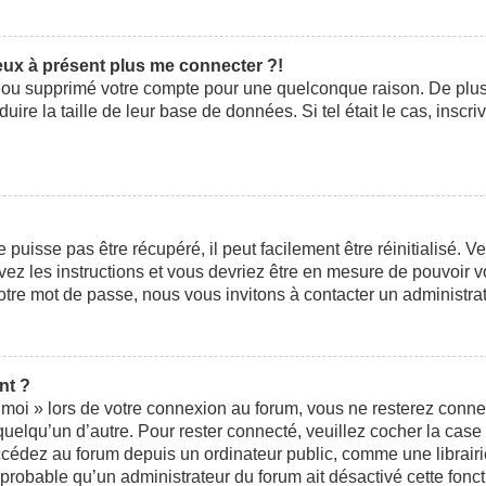
peux à présent plus me connecter ?!
ivé ou supprimé votre compte pour une quelconque raison. De pl
éduire la taille de leur base de données. Si tel était le cas, ins
uisse pas être récupéré, il peut facilement être réinitialisé. V
ivez les instructions et vous devriez être en mesure de pouvoi
otre mot de passe, nous vous invitons à contacter un administra
nt ?
moi » lors de votre connexion au forum, vous ne resterez conne
 quelqu’un d’autre. Pour rester connecté, veuillez cocher la cas
édez au forum depuis un ordinateur public, comme une librairie,
t probable qu’un administrateur du forum ait désactivé cette fonct