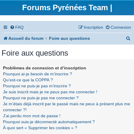
Forums Pyrénées Team |
FAQ
Inscription
Connexion
R
Accueil du forum
Foire aux questions
e
Foire aux questions
c
h
Problèmes de connexion et d’inscription
Pourquoi ai-je besoin de m’inscrire ?
e
Qu’est-ce que la COPPA ?
r
Pourquoi ne puis-je pas m’inscrire ?
Je suis inscrit mais je ne peux pas me connecter !
c
Pourquoi ne puis-je pas me connecter ?
h
Je m’étais déjà inscrit par le passé mais ne peux à présent plus me
connecter ?!
e
J’ai perdu mon mot de passe !
r
Pourquoi suis-je déconnecté automatiquement ?
À quoi sert « Supprimer les cookies » ?