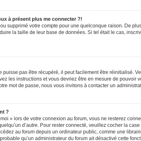
peux à présent plus me connecter ?!
ivé ou supprimé votre compte pour une quelconque raison. De pl
éduire la taille de leur base de données. Si tel était le cas, ins
uisse pas être récupéré, il peut facilement être réinitialisé. V
ivez les instructions et vous devriez être en mesure de pouvoi
otre mot de passe, nous vous invitons à contacter un administra
nt ?
moi » lors de votre connexion au forum, vous ne resterez conne
 quelqu’un d’autre. Pour rester connecté, veuillez cocher la cas
édez au forum depuis un ordinateur public, comme une librairie,
t probable qu’un administrateur du forum ait désactivé cette fonct