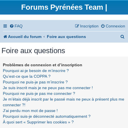
Forums Pyrénées Team |
FAQ
Inscription
Connexion
R
Accueil du forum
Foire aux questions
e
Foire aux questions
c
h
Problèmes de connexion et d’inscription
Pourquoi ai-je besoin de m’inscrire ?
e
Qu’est-ce que la COPPA ?
r
Pourquoi ne puis-je pas m’inscrire ?
Je suis inscrit mais je ne peux pas me connecter !
c
Pourquoi ne puis-je pas me connecter ?
h
Je m’étais déjà inscrit par le passé mais ne peux à présent plus me
connecter ?!
e
J’ai perdu mon mot de passe !
r
Pourquoi suis-je déconnecté automatiquement ?
À quoi sert « Supprimer les cookies » ?