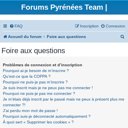
Forums Pyrénées Team |
FAQ
Inscription
Connexion
R
Accueil du forum
Foire aux questions
e
Foire aux questions
c
h
Problèmes de connexion et d’inscription
Pourquoi ai-je besoin de m’inscrire ?
e
Qu’est-ce que la COPPA ?
r
Pourquoi ne puis-je pas m’inscrire ?
Je suis inscrit mais je ne peux pas me connecter !
c
Pourquoi ne puis-je pas me connecter ?
h
Je m’étais déjà inscrit par le passé mais ne peux à présent plus me
connecter ?!
e
J’ai perdu mon mot de passe !
r
Pourquoi suis-je déconnecté automatiquement ?
À quoi sert « Supprimer les cookies » ?