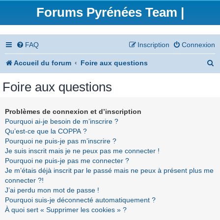
Forums Pyrénées Team |
FAQ
Inscription
Connexion
R
Accueil du forum
Foire aux questions
e
Foire aux questions
c
h
Problèmes de connexion et d’inscription
Pourquoi ai-je besoin de m’inscrire ?
e
Qu’est-ce que la COPPA ?
r
Pourquoi ne puis-je pas m’inscrire ?
Je suis inscrit mais je ne peux pas me connecter !
c
Pourquoi ne puis-je pas me connecter ?
h
Je m’étais déjà inscrit par le passé mais ne peux à présent plus me
connecter ?!
e
J’ai perdu mon mot de passe !
r
Pourquoi suis-je déconnecté automatiquement ?
À quoi sert « Supprimer les cookies » ?