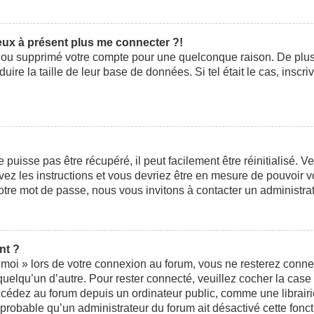
peux à présent plus me connecter ?!
ivé ou supprimé votre compte pour une quelconque raison. De pl
éduire la taille de leur base de données. Si tel était le cas, ins
uisse pas être récupéré, il peut facilement être réinitialisé. V
ivez les instructions et vous devriez être en mesure de pouvoi
otre mot de passe, nous vous invitons à contacter un administra
nt ?
moi » lors de votre connexion au forum, vous ne resterez conne
 quelqu’un d’autre. Pour rester connecté, veuillez cocher la cas
édez au forum depuis un ordinateur public, comme une librairie,
t probable qu’un administrateur du forum ait désactivé cette fonct