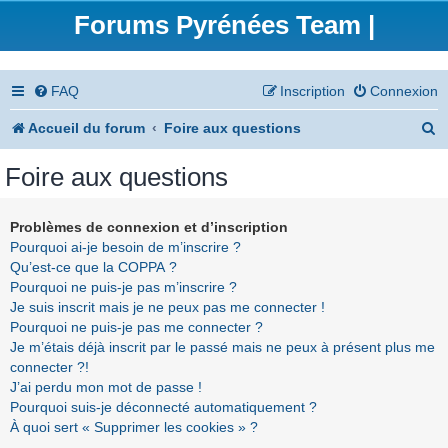
Forums Pyrénées Team |
FAQ
Inscription
Connexion
R
Accueil du forum
Foire aux questions
e
Foire aux questions
c
h
Problèmes de connexion et d’inscription
Pourquoi ai-je besoin de m’inscrire ?
e
Qu’est-ce que la COPPA ?
r
Pourquoi ne puis-je pas m’inscrire ?
Je suis inscrit mais je ne peux pas me connecter !
c
Pourquoi ne puis-je pas me connecter ?
h
Je m’étais déjà inscrit par le passé mais ne peux à présent plus me
connecter ?!
e
J’ai perdu mon mot de passe !
r
Pourquoi suis-je déconnecté automatiquement ?
À quoi sert « Supprimer les cookies » ?