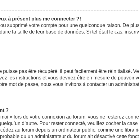
peux à présent plus me connecter ?!
ivé ou supprimé votre compte pour une quelconque raison. De pl
éduire la taille de leur base de données. Si tel était le cas, ins
uisse pas être récupéré, il peut facilement être réinitialisé. V
ivez les instructions et vous devriez être en mesure de pouvoi
otre mot de passe, nous vous invitons à contacter un administra
nt ?
moi » lors de votre connexion au forum, vous ne resterez conne
 quelqu’un d’autre. Pour rester connecté, veuillez cocher la cas
édez au forum depuis un ordinateur public, comme une librairie,
t probable qu’un administrateur du forum ait désactivé cette fonct