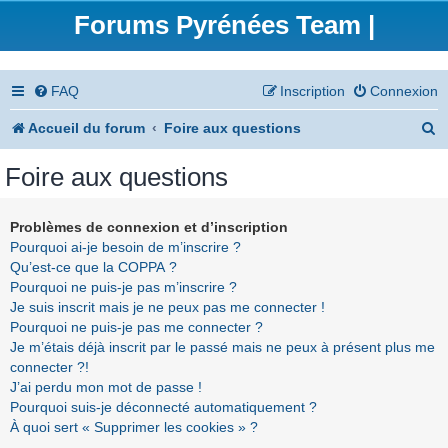
Forums Pyrénées Team |
FAQ
Inscription
Connexion
R
Accueil du forum
Foire aux questions
e
Foire aux questions
c
h
Problèmes de connexion et d’inscription
Pourquoi ai-je besoin de m’inscrire ?
e
Qu’est-ce que la COPPA ?
r
Pourquoi ne puis-je pas m’inscrire ?
Je suis inscrit mais je ne peux pas me connecter !
c
Pourquoi ne puis-je pas me connecter ?
h
Je m’étais déjà inscrit par le passé mais ne peux à présent plus me
connecter ?!
e
J’ai perdu mon mot de passe !
r
Pourquoi suis-je déconnecté automatiquement ?
À quoi sert « Supprimer les cookies » ?