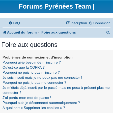
Forums Pyrénées Team |
FAQ
Inscription
Connexion
R
Accueil du forum
Foire aux questions
e
Foire aux questions
c
h
Problèmes de connexion et d’inscription
Pourquoi ai-je besoin de m’inscrire ?
e
Qu’est-ce que la COPPA ?
r
Pourquoi ne puis-je pas m’inscrire ?
Je suis inscrit mais je ne peux pas me connecter !
c
Pourquoi ne puis-je pas me connecter ?
h
Je m’étais déjà inscrit par le passé mais ne peux à présent plus me
connecter ?!
e
J’ai perdu mon mot de passe !
r
Pourquoi suis-je déconnecté automatiquement ?
À quoi sert « Supprimer les cookies » ?