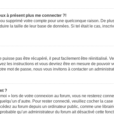
peux à présent plus me connecter ?!
ivé ou supprimé votre compte pour une quelconque raison. De pl
éduire la taille de leur base de données. Si tel était le cas, ins
uisse pas être récupéré, il peut facilement être réinitialisé. V
ivez les instructions et vous devriez être en mesure de pouvoi
otre mot de passe, nous vous invitons à contacter un administra
nt ?
moi » lors de votre connexion au forum, vous ne resterez conne
 quelqu’un d’autre. Pour rester connecté, veuillez cocher la cas
édez au forum depuis un ordinateur public, comme une librairie,
t probable qu’un administrateur du forum ait désactivé cette fonct