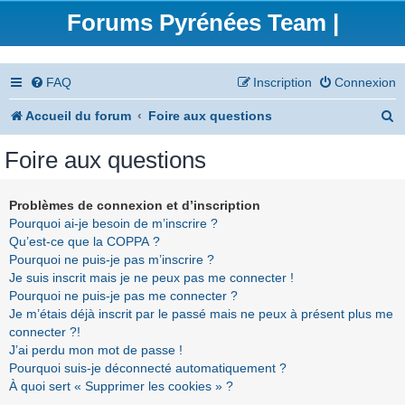
Forums Pyrénées Team |
FAQ
Inscription
Connexion
R
Accueil du forum
Foire aux questions
e
Foire aux questions
c
h
Problèmes de connexion et d’inscription
Pourquoi ai-je besoin de m’inscrire ?
e
Qu’est-ce que la COPPA ?
r
Pourquoi ne puis-je pas m’inscrire ?
Je suis inscrit mais je ne peux pas me connecter !
c
Pourquoi ne puis-je pas me connecter ?
h
Je m’étais déjà inscrit par le passé mais ne peux à présent plus me
connecter ?!
e
J’ai perdu mon mot de passe !
r
Pourquoi suis-je déconnecté automatiquement ?
À quoi sert « Supprimer les cookies » ?