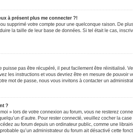
peux à présent plus me connecter ?!
ivé ou supprimé votre compte pour une quelconque raison. De pl
éduire la taille de leur base de données. Si tel était le cas, ins
uisse pas être récupéré, il peut facilement être réinitialisé. V
ivez les instructions et vous devriez être en mesure de pouvoi
otre mot de passe, nous vous invitons à contacter un administra
nt ?
moi » lors de votre connexion au forum, vous ne resterez conne
 quelqu’un d’autre. Pour rester connecté, veuillez cocher la cas
édez au forum depuis un ordinateur public, comme une librairie,
t probable qu’un administrateur du forum ait désactivé cette fonct