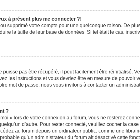
peux à présent plus me connecter ?!
ivé ou supprimé votre compte pour une quelconque raison. De pl
éduire la taille de leur base de données. Si tel était le cas, ins
uisse pas être récupéré, il peut facilement être réinitialisé. V
ivez les instructions et vous devriez être en mesure de pouvoi
otre mot de passe, nous vous invitons à contacter un administra
nt ?
moi » lors de votre connexion au forum, vous ne resterez conne
 quelqu’un d’autre. Pour rester connecté, veuillez cocher la cas
édez au forum depuis un ordinateur public, comme une librairie,
t probable qu’un administrateur du forum ait désactivé cette fonct