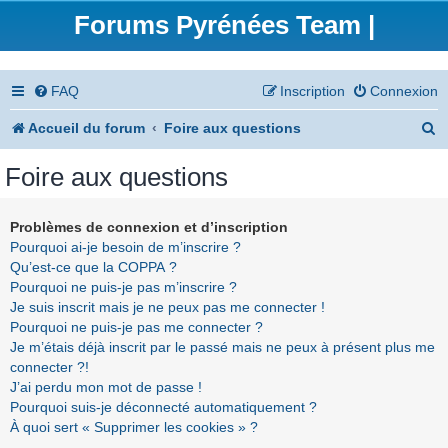
Forums Pyrénées Team |
FAQ
Inscription
Connexion
R
Accueil du forum
Foire aux questions
e
Foire aux questions
c
h
Problèmes de connexion et d’inscription
Pourquoi ai-je besoin de m’inscrire ?
e
Qu’est-ce que la COPPA ?
r
Pourquoi ne puis-je pas m’inscrire ?
Je suis inscrit mais je ne peux pas me connecter !
c
Pourquoi ne puis-je pas me connecter ?
h
Je m’étais déjà inscrit par le passé mais ne peux à présent plus me
connecter ?!
e
J’ai perdu mon mot de passe !
r
Pourquoi suis-je déconnecté automatiquement ?
À quoi sert « Supprimer les cookies » ?