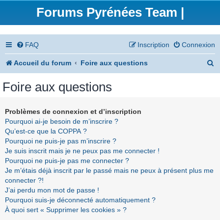
Forums Pyrénées Team |
FAQ
Inscription
Connexion
R
Accueil du forum
Foire aux questions
e
Foire aux questions
c
h
Problèmes de connexion et d’inscription
Pourquoi ai-je besoin de m’inscrire ?
e
Qu’est-ce que la COPPA ?
r
Pourquoi ne puis-je pas m’inscrire ?
Je suis inscrit mais je ne peux pas me connecter !
c
Pourquoi ne puis-je pas me connecter ?
h
Je m’étais déjà inscrit par le passé mais ne peux à présent plus me
connecter ?!
e
J’ai perdu mon mot de passe !
r
Pourquoi suis-je déconnecté automatiquement ?
À quoi sert « Supprimer les cookies » ?