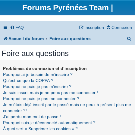
Forums Pyrénées Team |
FAQ
Inscription
Connexion
R
Accueil du forum
Foire aux questions
e
Foire aux questions
c
h
Problèmes de connexion et d’inscription
Pourquoi ai-je besoin de m’inscrire ?
e
Qu’est-ce que la COPPA ?
r
Pourquoi ne puis-je pas m’inscrire ?
Je suis inscrit mais je ne peux pas me connecter !
c
Pourquoi ne puis-je pas me connecter ?
h
Je m’étais déjà inscrit par le passé mais ne peux à présent plus me
connecter ?!
e
J’ai perdu mon mot de passe !
r
Pourquoi suis-je déconnecté automatiquement ?
À quoi sert « Supprimer les cookies » ?