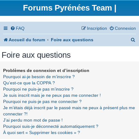
Forums Pyrénées Team |
FAQ
Inscription
Connexion
R
Accueil du forum
Foire aux questions
e
Foire aux questions
c
h
Problèmes de connexion et d’inscription
Pourquoi ai-je besoin de m’inscrire ?
e
Qu’est-ce que la COPPA ?
r
Pourquoi ne puis-je pas m’inscrire ?
Je suis inscrit mais je ne peux pas me connecter !
c
Pourquoi ne puis-je pas me connecter ?
h
Je m’étais déjà inscrit par le passé mais ne peux à présent plus me
connecter ?!
e
J’ai perdu mon mot de passe !
r
Pourquoi suis-je déconnecté automatiquement ?
À quoi sert « Supprimer les cookies » ?