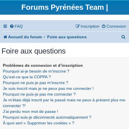
Forums Pyrénées Team |
FAQ
Inscription
Connexion
R
Accueil du forum
Foire aux questions
e
Foire aux questions
c
h
Problèmes de connexion et d’inscription
Pourquoi ai-je besoin de m’inscrire ?
e
Qu’est-ce que la COPPA ?
r
Pourquoi ne puis-je pas m’inscrire ?
Je suis inscrit mais je ne peux pas me connecter !
c
Pourquoi ne puis-je pas me connecter ?
h
Je m’étais déjà inscrit par le passé mais ne peux à présent plus me
connecter ?!
e
J’ai perdu mon mot de passe !
r
Pourquoi suis-je déconnecté automatiquement ?
À quoi sert « Supprimer les cookies » ?