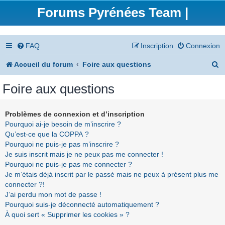
Forums Pyrénées Team |
FAQ
Inscription
Connexion
R
Accueil du forum
Foire aux questions
e
Foire aux questions
c
h
Problèmes de connexion et d’inscription
Pourquoi ai-je besoin de m’inscrire ?
e
Qu’est-ce que la COPPA ?
r
Pourquoi ne puis-je pas m’inscrire ?
Je suis inscrit mais je ne peux pas me connecter !
c
Pourquoi ne puis-je pas me connecter ?
h
Je m’étais déjà inscrit par le passé mais ne peux à présent plus me
connecter ?!
e
J’ai perdu mon mot de passe !
r
Pourquoi suis-je déconnecté automatiquement ?
À quoi sert « Supprimer les cookies » ?