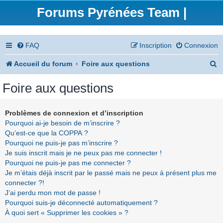
Forums Pyrénées Team |
FAQ
Inscription
Connexion
R
Accueil du forum
Foire aux questions
e
Foire aux questions
c
h
Problèmes de connexion et d’inscription
Pourquoi ai-je besoin de m’inscrire ?
e
Qu’est-ce que la COPPA ?
r
Pourquoi ne puis-je pas m’inscrire ?
Je suis inscrit mais je ne peux pas me connecter !
c
Pourquoi ne puis-je pas me connecter ?
h
Je m’étais déjà inscrit par le passé mais ne peux à présent plus me
connecter ?!
e
J’ai perdu mon mot de passe !
r
Pourquoi suis-je déconnecté automatiquement ?
À quoi sert « Supprimer les cookies » ?