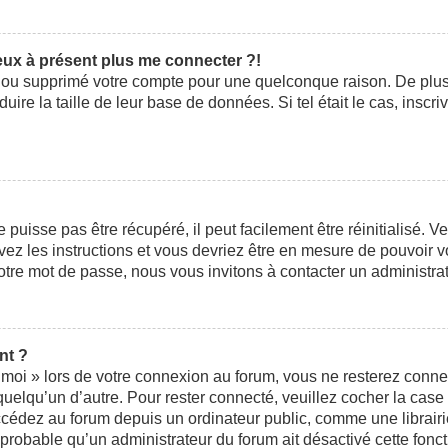
peux à présent plus me connecter ?!
ivé ou supprimé votre compte pour une quelconque raison. De pl
éduire la taille de leur base de données. Si tel était le cas, ins
uisse pas être récupéré, il peut facilement être réinitialisé. V
ivez les instructions et vous devriez être en mesure de pouvoi
otre mot de passe, nous vous invitons à contacter un administra
nt ?
moi » lors de votre connexion au forum, vous ne resterez conne
 quelqu’un d’autre. Pour rester connecté, veuillez cocher la cas
édez au forum depuis un ordinateur public, comme une librairie,
t probable qu’un administrateur du forum ait désactivé cette fonct