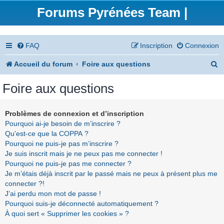
Forums Pyrénées Team |
FAQ
Inscription
Connexion
R
Accueil du forum
Foire aux questions
e
Foire aux questions
c
h
Problèmes de connexion et d’inscription
Pourquoi ai-je besoin de m’inscrire ?
e
Qu’est-ce que la COPPA ?
r
Pourquoi ne puis-je pas m’inscrire ?
Je suis inscrit mais je ne peux pas me connecter !
c
Pourquoi ne puis-je pas me connecter ?
h
Je m’étais déjà inscrit par le passé mais ne peux à présent plus me
connecter ?!
e
J’ai perdu mon mot de passe !
r
Pourquoi suis-je déconnecté automatiquement ?
À quoi sert « Supprimer les cookies » ?