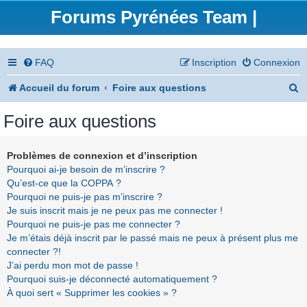
Forums Pyrénées Team |
FAQ
Inscription
Connexion
R
Accueil du forum
Foire aux questions
e
Foire aux questions
c
h
Problèmes de connexion et d’inscription
Pourquoi ai-je besoin de m’inscrire ?
e
Qu’est-ce que la COPPA ?
r
Pourquoi ne puis-je pas m’inscrire ?
Je suis inscrit mais je ne peux pas me connecter !
c
Pourquoi ne puis-je pas me connecter ?
h
Je m’étais déjà inscrit par le passé mais ne peux à présent plus me
connecter ?!
e
J’ai perdu mon mot de passe !
r
Pourquoi suis-je déconnecté automatiquement ?
À quoi sert « Supprimer les cookies » ?