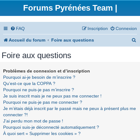
Forums Pyrénées Team |
FAQ
Inscription
Connexion
R
Accueil du forum
Foire aux questions
e
Foire aux questions
c
h
Problèmes de connexion et d’inscription
Pourquoi ai-je besoin de m’inscrire ?
e
Qu’est-ce que la COPPA ?
r
Pourquoi ne puis-je pas m’inscrire ?
Je suis inscrit mais je ne peux pas me connecter !
c
Pourquoi ne puis-je pas me connecter ?
h
Je m’étais déjà inscrit par le passé mais ne peux à présent plus me
connecter ?!
e
J’ai perdu mon mot de passe !
r
Pourquoi suis-je déconnecté automatiquement ?
À quoi sert « Supprimer les cookies » ?