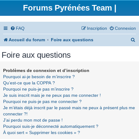
Forums Pyrénées Team |
FAQ
Inscription
Connexion
R
Accueil du forum
Foire aux questions
e
Foire aux questions
c
h
Problèmes de connexion et d’inscription
Pourquoi ai-je besoin de m’inscrire ?
e
Qu’est-ce que la COPPA ?
r
Pourquoi ne puis-je pas m’inscrire ?
Je suis inscrit mais je ne peux pas me connecter !
c
Pourquoi ne puis-je pas me connecter ?
h
Je m’étais déjà inscrit par le passé mais ne peux à présent plus me
connecter ?!
e
J’ai perdu mon mot de passe !
r
Pourquoi suis-je déconnecté automatiquement ?
À quoi sert « Supprimer les cookies » ?