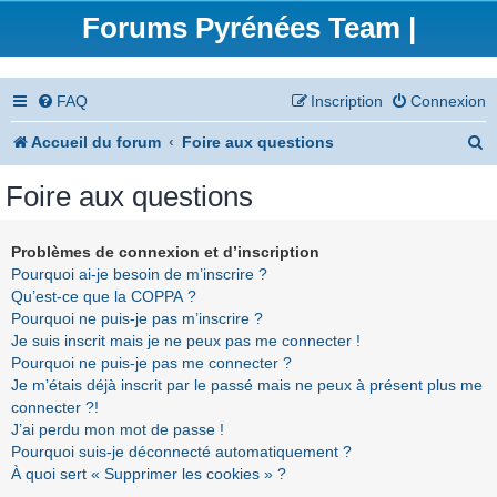
Forums Pyrénées Team |
FAQ
Inscription
Connexion
R
Accueil du forum
Foire aux questions
e
Foire aux questions
c
h
Problèmes de connexion et d’inscription
Pourquoi ai-je besoin de m’inscrire ?
e
Qu’est-ce que la COPPA ?
r
Pourquoi ne puis-je pas m’inscrire ?
Je suis inscrit mais je ne peux pas me connecter !
c
Pourquoi ne puis-je pas me connecter ?
h
Je m’étais déjà inscrit par le passé mais ne peux à présent plus me
connecter ?!
e
J’ai perdu mon mot de passe !
r
Pourquoi suis-je déconnecté automatiquement ?
À quoi sert « Supprimer les cookies » ?