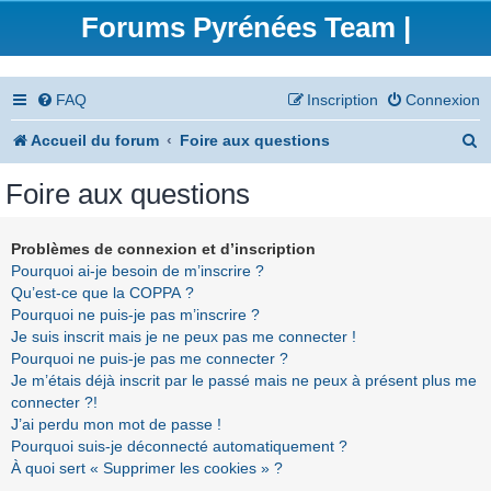
Forums Pyrénées Team |
FAQ
Inscription
Connexion
R
Accueil du forum
Foire aux questions
e
Foire aux questions
c
h
Problèmes de connexion et d’inscription
Pourquoi ai-je besoin de m’inscrire ?
e
Qu’est-ce que la COPPA ?
r
Pourquoi ne puis-je pas m’inscrire ?
Je suis inscrit mais je ne peux pas me connecter !
c
Pourquoi ne puis-je pas me connecter ?
h
Je m’étais déjà inscrit par le passé mais ne peux à présent plus me
connecter ?!
e
J’ai perdu mon mot de passe !
r
Pourquoi suis-je déconnecté automatiquement ?
À quoi sert « Supprimer les cookies » ?