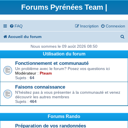
Forums Pyrénées Team |
FAQ
Inscription
Connexion
R
Accueil du forum
e
Nous sommes le 09 août 2026 08:50
Utilisation du forum
c
Fonctionnement et communauté
h
Un problème avec le forum? Posez vos questions ici
e
Modérateur :
Pteam
Sujets :
64
r
Faisons connaissance
c
N'hésitez pas à vous présenter à la communauté et venez
découvrir les autres membres
h
Sujets :
464
e
r
Forums Rando
Préparation de vos randonnées