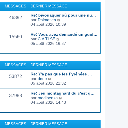
r
u
MESSAGES
DERNIER MESSAGE
l
l
e
t
Re: bivouaquer où pour une nu…
d
46392
e
C
par
Dalmatien
e
r
o
04 août 2026 10:39
r
l
n
n
e
s
Re: Vous avez demandé un guid…
i
d
15560
u
C
par
C.A TLSE
e
e
l
o
05 août 2026 16:37
r
r
t
n
m
n
e
s
e
i
r
u
s
e
l
l
s
r
MESSAGES
DERNIER MESSAGE
e
t
a
m
d
e
g
e
Re: Y'a pas que les Pyrénées …
e
r
53872
e
s
C
par
dede
r
l
s
o
05 août 2026 21:32
n
e
a
n
i
d
g
s
e
Re: Jeu montagnard du c'est q…
e
37988
e
u
r
C
par
medinenko
r
l
m
o
04 août 2026 14:43
n
t
e
n
i
e
s
s
e
r
s
u
r
l
a
l
m
MESSAGES
DERNIER MESSAGE
e
g
t
e