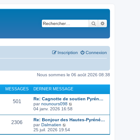
Rechercher
Recherche avancé
Inscription
Connexion
Nous sommes le 06 août 2026 08:38
MESSAGES
DERNIER MESSAGE
Re: Cagnotte de soutien Pyrén…
501
C
par
nounours098
o
04 janv. 2026 16:58
n
s
Re: Bonjour des Hautes-Pyréné…
2306
u
C
par
Dalmatien
l
o
25 juil. 2026 19:54
t
n
e
s