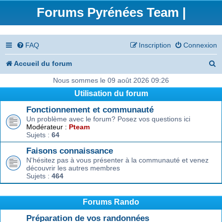
Forums Pyrénées Team |
FAQ
Inscription
Connexion
R
Accueil du forum
e
Nous sommes le 09 août 2026 09:26
Utilisation du forum
c
Fonctionnement et communauté
h
Un problème avec le forum? Posez vos questions ici
e
Modérateur :
Pteam
Sujets :
64
r
Faisons connaissance
c
N'hésitez pas à vous présenter à la communauté et venez
découvrir les autres membres
h
Sujets :
464
e
r
Forums Rando
Préparation de vos randonnées