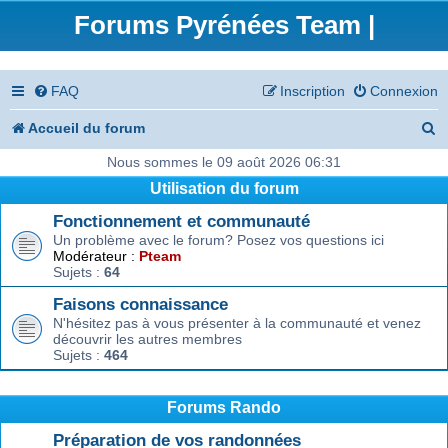
Forums Pyrénées Team |
FAQ
Inscription
Connexion
R
Accueil du forum
e
Nous sommes le 09 août 2026 06:31
Utilisation du forum
c
Fonctionnement et communauté
h
Un problème avec le forum? Posez vos questions ici
e
Modérateur :
Pteam
Sujets :
64
r
Faisons connaissance
c
N'hésitez pas à vous présenter à la communauté et venez
découvrir les autres membres
h
Sujets :
464
e
r
Forums Rando
Préparation de vos randonnées