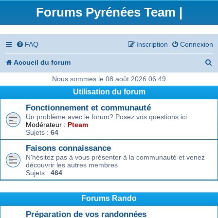
Forums Pyrénées Team |
FAQ
Inscription
Connexion
R
Accueil du forum
e
Nous sommes le 08 août 2026 06:49
Utilisation du forum
c
Fonctionnement et communauté
h
Un problème avec le forum? Posez vos questions ici
e
Modérateur :
Pteam
Sujets :
64
r
Faisons connaissance
c
N'hésitez pas à vous présenter à la communauté et venez
découvrir les autres membres
h
Sujets :
464
e
r
Forums Rando
Préparation de vos randonnées