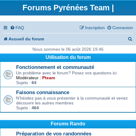
Forums Pyrénées Team |
FAQ
Inscription
Connexion
R
Accueil du forum
e
Nous sommes le 06 août 2026 19:46
Utilisation du forum
c
Fonctionnement et communauté
h
Un problème avec le forum? Posez vos questions ici
e
Modérateur :
Pteam
Sujets :
64
r
Faisons connaissance
c
N'hésitez pas à vous présenter à la communauté et venez
découvrir les autres membres
h
Sujets :
464
e
r
Forums Rando
Préparation de vos randonnées