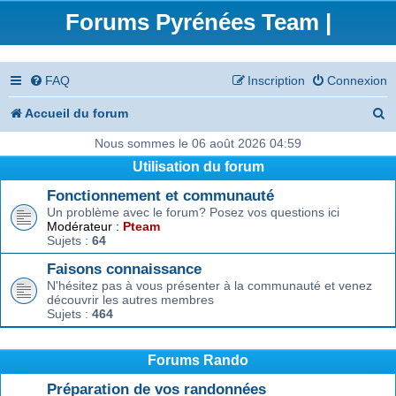
Forums Pyrénées Team |
FAQ
Inscription
Connexion
R
Accueil du forum
e
Nous sommes le 06 août 2026 04:59
Utilisation du forum
c
Fonctionnement et communauté
h
Un problème avec le forum? Posez vos questions ici
e
Modérateur :
Pteam
Sujets :
64
r
Faisons connaissance
c
N'hésitez pas à vous présenter à la communauté et venez
découvrir les autres membres
h
Sujets :
464
e
r
Forums Rando
Préparation de vos randonnées