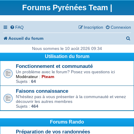
Forums Pyrénées Team |
FAQ
Inscription
Connexion
R
Accueil du forum
e
Nous sommes le 10 août 2026 09:34
Utilisation du forum
c
Fonctionnement et communauté
h
Un problème avec le forum? Posez vos questions ici
e
Modérateur :
Pteam
Sujets :
64
r
Faisons connaissance
c
N'hésitez pas à vous présenter à la communauté et venez
découvrir les autres membres
h
Sujets :
464
e
r
Forums Rando
Préparation de vos randonnées