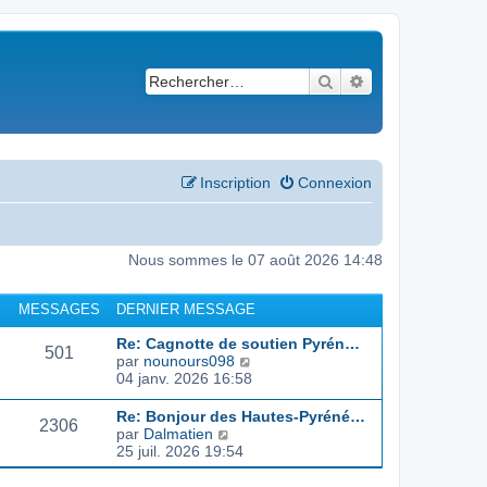
Rechercher
Recherche avancé
Inscription
Connexion
Nous sommes le 07 août 2026 14:48
MESSAGES
DERNIER MESSAGE
Re: Cagnotte de soutien Pyrén…
501
C
par
nounours098
o
04 janv. 2026 16:58
n
s
Re: Bonjour des Hautes-Pyréné…
2306
u
C
par
Dalmatien
l
o
25 juil. 2026 19:54
t
n
e
s