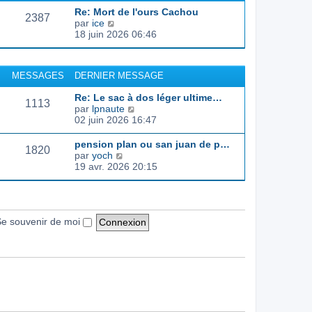
d
e
e
s
Re: Mort de l'ours Cachou
e
r
s
2387
C
par
ice
r
l
a
o
18 juin 2026 06:46
n
e
g
n
i
d
e
s
e
e
u
r
r
MESSAGES
DERNIER MESSAGE
l
m
n
t
e
i
Re: Le sac à dos léger ultime…
e
s
1113
e
C
par
lpnaute
r
s
r
o
02 juin 2026 16:47
l
a
m
n
e
g
e
s
pension plan ou san juan de p…
d
e
s
1820
u
C
par
yoch
e
s
l
o
19 avr. 2026 20:15
r
a
t
n
n
g
e
s
i
e
r
u
e
l
l
r
e
t
e souvenir de moi
m
d
e
e
e
r
s
r
l
s
n
e
a
i
d
g
e
e
e
r
r
m
n