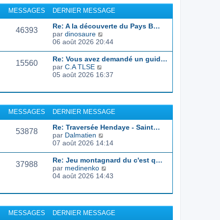
r
u
MESSAGES
DERNIER MESSAGE
l
l
e
t
Re: A la découverte du Pays B…
d
46393
e
C
par
dinosaure
e
r
o
06 août 2026 20:44
r
l
n
n
e
s
Re: Vous avez demandé un guid…
i
d
15560
u
C
par
C.A TLSE
e
e
l
o
05 août 2026 16:37
r
r
t
n
m
n
e
s
e
i
r
u
s
e
l
l
s
r
MESSAGES
DERNIER MESSAGE
e
t
a
m
d
e
g
e
Re: Traversée Hendaye - Saint…
e
r
53878
e
s
C
par
Dalmatien
r
l
s
o
07 août 2026 14:14
n
e
a
n
i
d
g
s
e
Re: Jeu montagnard du c'est q…
e
37988
e
u
r
C
par
medinenko
r
l
m
o
04 août 2026 14:43
n
t
e
n
i
e
s
s
e
r
s
u
r
l
a
l
m
MESSAGES
DERNIER MESSAGE
e
g
t
e