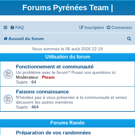
Forums Pyrénées Team |
FAQ
Inscription
Connexion
R
Accueil du forum
e
Nous sommes le 06 août 2026 22:19
Utilisation du forum
c
Fonctionnement et communauté
h
Un problème avec le forum? Posez vos questions ici
e
Modérateur :
Pteam
Sujets :
64
r
Faisons connaissance
c
N'hésitez pas à vous présenter à la communauté et venez
découvrir les autres membres
h
Sujets :
464
e
r
Forums Rando
Préparation de vos randonnées