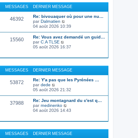
r
u
MESSAGES
DERNIER MESSAGE
l
l
e
t
Re: bivouaquer où pour une nu…
d
46392
e
C
par
Dalmatien
e
r
o
04 août 2026 10:39
r
l
n
n
e
s
Re: Vous avez demandé un guid…
i
d
15560
u
C
par
C.A TLSE
e
e
l
o
05 août 2026 16:37
r
r
t
n
m
n
e
s
e
i
r
u
s
e
l
l
s
r
MESSAGES
DERNIER MESSAGE
e
t
a
m
d
e
g
e
Re: Y'a pas que les Pyrénées …
e
r
53872
e
s
C
par
dede
r
l
s
o
05 août 2026 21:32
n
e
a
n
i
d
g
s
e
Re: Jeu montagnard du c'est q…
e
37988
e
u
r
C
par
medinenko
r
l
m
o
04 août 2026 14:43
n
t
e
n
i
e
s
s
e
r
s
u
r
l
a
l
m
MESSAGES
DERNIER MESSAGE
e
g
t
e