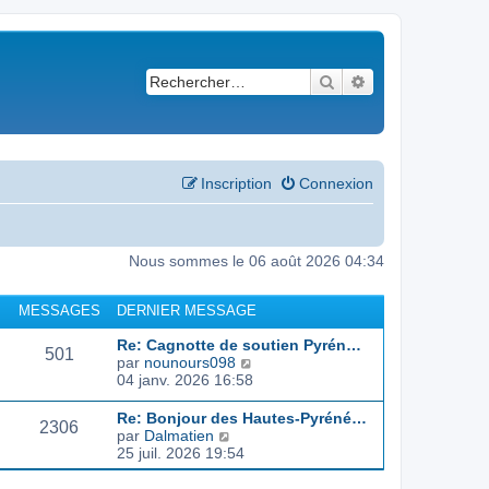
Rechercher
Recherche avancé
Inscription
Connexion
Nous sommes le 06 août 2026 04:34
MESSAGES
DERNIER MESSAGE
Re: Cagnotte de soutien Pyrén…
501
C
par
nounours098
o
04 janv. 2026 16:58
n
s
Re: Bonjour des Hautes-Pyréné…
2306
u
C
par
Dalmatien
l
o
25 juil. 2026 19:54
t
n
e
s