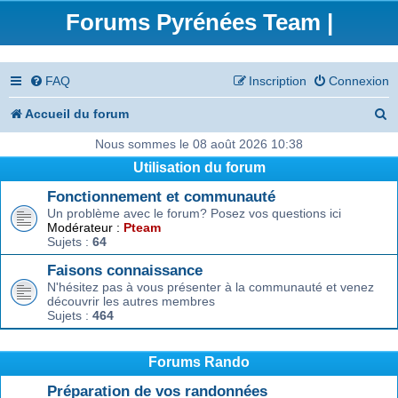
Forums Pyrénées Team |
FAQ
Inscription
Connexion
R
Accueil du forum
e
Nous sommes le 08 août 2026 10:38
Utilisation du forum
c
Fonctionnement et communauté
h
Un problème avec le forum? Posez vos questions ici
e
Modérateur :
Pteam
Sujets :
64
r
Faisons connaissance
c
N'hésitez pas à vous présenter à la communauté et venez
découvrir les autres membres
h
Sujets :
464
e
r
Forums Rando
Préparation de vos randonnées