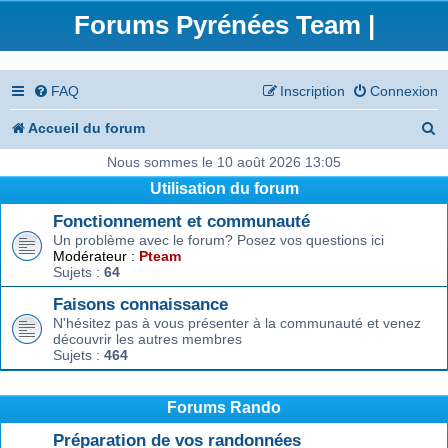
Forums Pyrénées Team |
FAQ
Inscription
Connexion
R
Accueil du forum
e
Nous sommes le 10 août 2026 13:05
Utilisation du forum
c
Fonctionnement et communauté
h
Un problème avec le forum? Posez vos questions ici
e
Modérateur :
Pteam
Sujets :
64
r
Faisons connaissance
c
N'hésitez pas à vous présenter à la communauté et venez
découvrir les autres membres
h
Sujets :
464
e
r
Forums Rando
Préparation de vos randonnées