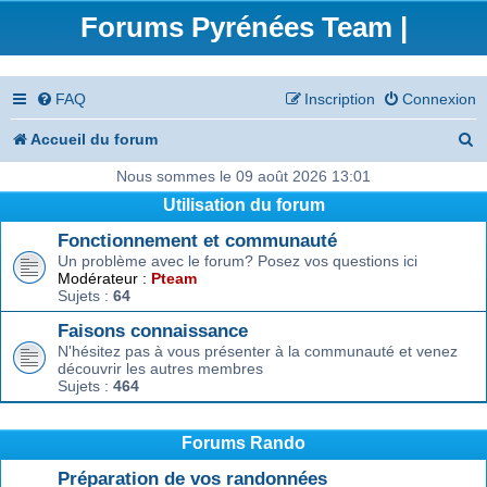
Forums Pyrénées Team |
FAQ
Inscription
Connexion
R
Accueil du forum
e
Nous sommes le 09 août 2026 13:01
Utilisation du forum
c
Fonctionnement et communauté
h
Un problème avec le forum? Posez vos questions ici
e
Modérateur :
Pteam
Sujets :
64
r
Faisons connaissance
c
N'hésitez pas à vous présenter à la communauté et venez
découvrir les autres membres
h
Sujets :
464
e
r
Forums Rando
Préparation de vos randonnées