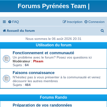
Forums Pyrénées Team |
FAQ
Inscription
Connexion
R
Accueil du forum
e
Nous sommes le 06 août 2026 20:31
Utilisation du forum
c
Fonctionnement et communauté
h
Un problème avec le forum? Posez vos questions ici
e
Modérateur :
Pteam
Sujets :
64
r
Faisons connaissance
c
N'hésitez pas à vous présenter à la communauté et venez
découvrir les autres membres
h
Sujets :
464
e
r
Forums Rando
Préparation de vos randonnées