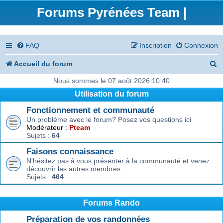
Forums Pyrénées Team |
FAQ
Inscription
Connexion
R
Accueil du forum
e
Nous sommes le 07 août 2026 10:40
Utilisation du forum
c
Fonctionnement et communauté
h
Un problème avec le forum? Posez vos questions ici
e
Modérateur :
Pteam
Sujets :
64
r
Faisons connaissance
c
N'hésitez pas à vous présenter à la communauté et venez
découvrir les autres membres
h
Sujets :
464
e
r
Forums Rando
Préparation de vos randonnées