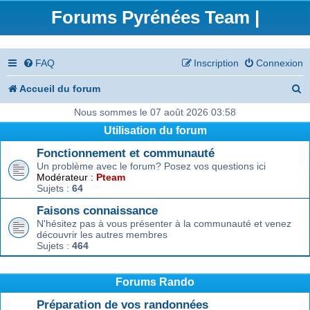
Forums Pyrénées Team |
FAQ
Inscription
Connexion
R
Accueil du forum
e
Nous sommes le 07 août 2026 03:58
Utilisation du forum
c
Fonctionnement et communauté
h
Un problème avec le forum? Posez vos questions ici
e
Modérateur :
Pteam
Sujets :
64
r
Faisons connaissance
c
N'hésitez pas à vous présenter à la communauté et venez
découvrir les autres membres
h
Sujets :
464
e
r
Forums Rando
Préparation de vos randonnées