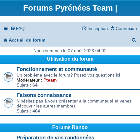
Forums Pyrénées Team |
FAQ
Inscription
Connexion
R
Accueil du forum
e
Nous sommes le 07 août 2026 04:02
Utilisation du forum
c
Fonctionnement et communauté
h
Un problème avec le forum? Posez vos questions ici
e
Modérateur :
Pteam
Sujets :
64
r
Faisons connaissance
c
N'hésitez pas à vous présenter à la communauté et venez
découvrir les autres membres
h
Sujets :
464
e
r
Forums Rando
Préparation de vos randonnées